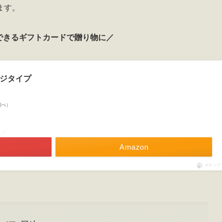
ます。
できるギフトカードで贈り物に／
ージタイプ
n調べ）
！／
Amazon
ポチップ