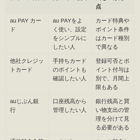
点
au PAY カー
au PAYをよ
カード特典や
ド
く使い、設定
ポイント条件
をシンプルに
はカード種別
したい人
で異なる
他社クレジッ
手持ちカード
登録可否とポ
トカード
のポイントも
イント付与は
確認したい人
別で、月間上
限もある
auじぶん銀
口座残高から
銀行残高と買
行
管理したい人
い物支出の管
理を分けて見
る必要がある